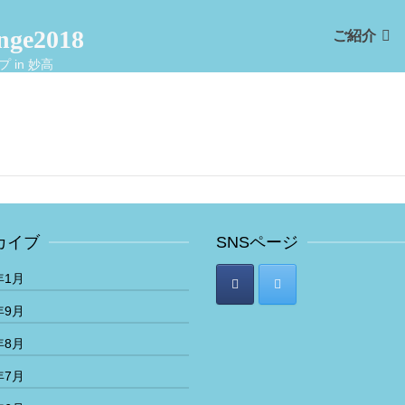
enge2018
ご紹介
 in 妙高
カイブ
SNSページ
年1月
年9月
年8月
年7月